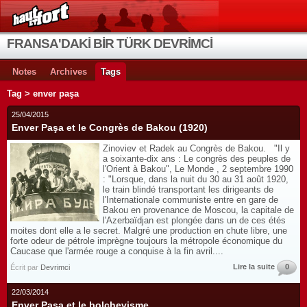
FRANSA'DAKİ BİR TÜRK DEVRİMCİ
Notes
Archives
Tags
Tag > enver paşa
25/04/2015
Enver Paşa et le Congrès de Bakou (1920)
Zinoviev et Radek au Congrès de Bakou. "Il y
a soixante-dix ans : Le congrès des peuples de
l'Orient à Bakou", Le Monde , 2 septembre 1990
: "Lorsque, dans la nuit du 30 au 31 août 1920,
le train blindé transportant les dirigeants de
l'Internationale communiste entre en gare de
Bakou en provenance de Moscou, la capitale de
l'Azerbaïdjan est plongée dans un de ces étés
moites dont elle a le secret. Malgré une production en chute libre, une
forte odeur de pétrole imprègne toujours la métropole économique du
Caucase que l'armée rouge a conquise à la fin avril....
Lire la suite
0
Écrit par
Devrimci
22/03/2014
Enver Paşa et le bolchevisme