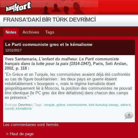
FRANSA'DAKİ BİR TÜRK DEVRİMCİ
Notes
Archives
Tags
Le Parti communiste grec et le kémalisme
12/11/2017
Yves Santamaria,
L'enfant du malheur. Le Parti communiste
français dans la lutte pour la paix (1914-1947)
, Paris, Seli Arslan,
2002, p. 118 :
"En Grèce et en Turquie, les communistes avaient déjà été confrontés
au cas de figure boukharinien : les deux pays en guerre étaient
indubitablement « bourgeois », mais le régime kemaliste étant
géopolitiquement lié à Moscou, la position des communistes ne pouvait
être identique (le PC grec dut être défaitiste) dans chacun des camps
en présence."
Écrit par
Devrimci
| Tags :
turquie
,
grèce
,
communisme
,
türk kurtuluş savaşı
,
seke-k
,
russie
,
kémalisme
0
Les commentaires sont fermés.
> Haut de page