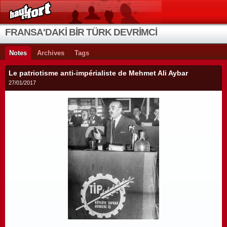
FRANSA'DAKİ BİR TÜRK DEVRİMCİ
Notes
Archives
Tags
Le patriotisme anti-impérialiste de Mehmet Ali Aybar
27/01/2017