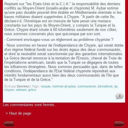
Rejetant sur "les Etats-Unis et la C.I.A." la responsabilité des derniers
conflits au Moyen-Orient (israélo-arabe et chypriote) M. Aybar estime
qu'une paix durable pourrait être établie en Méditerranée orientale si les
bases militaires étaient supprimées à Chypre. "A partir de cette île,
déclare-t-il, l'Amérique est en mesure de faire peser une menace
constante sur les pays du Moyen-Orient, y compris la Turquie et la
Grèce. Chypre étant située à 60 kilomètres seulement de nos côtes,
nous sommes concernés plus que quiconque par son sort.
- Comment envisagez-vous un règlement au problème chypriote ?
- Nous sommes en faveur de l'indépendance de Chypre, qui serait dotée
d'un régime fédéral fondé sur les droits égaux des deux communautés,
et dont la neutralité serait sanctionnée par des garanties internationales.
La Grèce devrait renoncer à la tentation de l'Enosis, cheval de Troie de
l'impérialisme américain, tandis que la Turquie se dégagera de toutes
les influences étrangères. Nous sommes persuadés que, dans de telles
conditions, l'indépendance de l'Etat fédéral chypriote répondrait aux
intérêts fondamentaux aussi bien des deux communautés de l'île que
de la Turquie et de la Grèce."
Écrit par
Devrimci
| Tags :
turquie
,
mehmet ali aybar
,
communisme
,
kémalisme
,
tip
,
chypre
,
vietnam
,
grèce
0
Les commentaires sont fermés.
> Haut de page