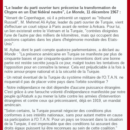
"Le leader du parti ouvrier turc préconise la transformation de
Chypre en un Etat fédéral neutre",
Le Monde
, 11 décembre 1967 :
"Venant de Copenhague, où il a présenté un rapport au "tribunal
Russell", M. Mehmet Ali Aybar, leader du parti ouvrier de Turquie, vient
d'effectuer un court séjour à Paris avant de rentrer à Ankara. Pour lui,
un lien existerait entre le Vietnam et la Turquie, "contrées éloignées
l'une de l'autre par des milliers de kilomètres, mais qui occupent des
positions capitales dans les plans d'hégémonie mondiale des Etats-
Unis".
M. Aybar, dont le parti compte quatorze parlementaires, a déclaré au
Monde
: "La présence américaine en Turquie se manifeste par plus de
cinquante bases et par cinquante-quatre conventions dont une bonne
partie est restée secrète jusqu'à ce jour, malgré toutes les tentatives de
l'opposition pour en connaître la teneur. Cela est préjudiciable à la fois à
notre amour-propre national et à la sécurité de la Turquie.
- Un retrait éventuel de la Turquie du système militaire de l'O.T.A.N. ne
risquerait-il pas de placer votre pays dans l'orbite soviétique ?
- Notre indépendance ne doit dépendre d'aucune puissance étrangère.
C'est grâce à une farouche volonté d'indépendance manifestée par notre
peuple qu'Ataturk a pu mener la lutte contre les armées d'intervention
étrangères et contre ceux qui préconisaient, déjà en 1919, un mandat
américain.
"Selon certains, la Turquie pourrait négocier des conditions plus
conformes à ses intérêts nationaux, sans pour autant mettre en cause
sa participation à l'O.T.A.N. Pour un pays se trouvant dans la situation
de la Turquie, il est impensable que des conditions lui assurant des
droits égaux puissent lui être reconnues au sein de cette coalition."